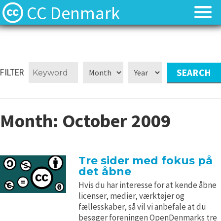
CC Denmark
Forsiden
Forsiden
Hvad er Creative Commons?
Hvad er Creative Commons?
FILTER
FAQ
FAQ
Month:
October 2009
Kontakt
Kontakt
Download
Download
Tre sider med fokus på
det åbne
Materialer
Materialer
Hvis du har interesse for at kende åbne
licenser, medier, værktøjer og
Kilder
Kilder
fællesskaber, så vil vi anbefale at du
besøger foreningen OpenDenmarks tre