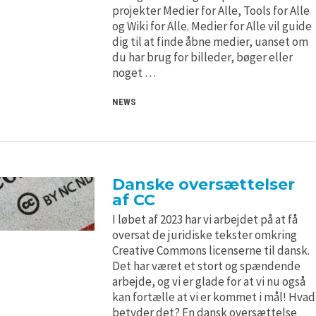
H5P and Creative Commons
H5P and Creative Commons
projekter Medier for Alle, Tools for Alle
og Wiki for Alle. Medier for Alle vil guide
dig til at finde åbne medier, uanset om
du har brug for billeder, bøger eller
noget …
NEWS
Danske oversættelser
af CC
I løbet af 2023 har vi arbejdet på at få
oversat de juridiske tekster omkring
Creative Commons licenserne til dansk.
Det har været et stort og spændende
arbejde, og vi er glade for at vi nu også
kan fortælle at vi er kommet i mål! Hvad
betyder det? En dansk oversættelse