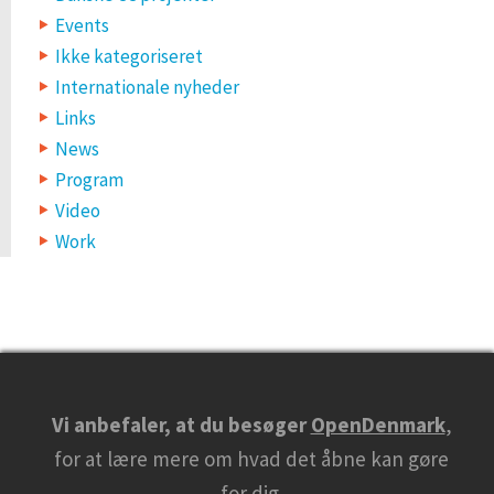
Events
Ikke kategoriseret
Internationale nyheder
Links
News
Program
Video
Work
Vi anbefaler, at du besøger
OpenDenmark
,
for at lære mere om hvad det åbne kan gøre
for dig.