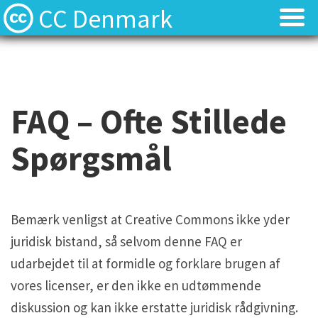
CC Denmark
Forsiden
Forsiden
Hvad er Creative Commons?
Hvad er Creative Commons?
FAQ – Ofte Stillede
FAQ
FAQ
Spørgsmål
Kontakt
Kontakt
Download
Download
Bemærk venligst at Creative Commons ikke yder
juridisk bistand, så selvom denne FAQ er
Materialer
Materialer
udarbejdet til at formidle og forklare brugen af
vores licenser, er den ikke en udtømmende
Kilder
Kilder
diskussion og kan ikke erstatte juridisk rådgivning.