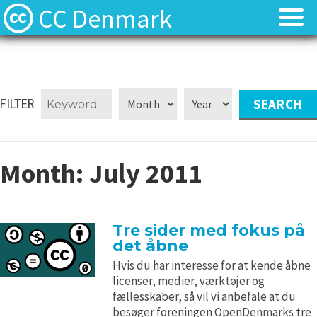
CC Denmark
Forsiden
Forsiden
Hvad er Creative Commons?
Hvad er Creative Commons?
FILTER
FAQ
FAQ
Month:
July 2011
Kontakt
Kontakt
Download
Download
Tre sider med fokus på
det åbne
Materialer
Materialer
Hvis du har interesse for at kende åbne
licenser, medier, værktøjer og
Kilder
Kilder
fællesskaber, så vil vi anbefale at du
besøger foreningen OpenDenmarks tre