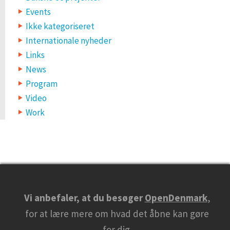
Events
Ikke kategoriseret
Internationale nyheder
Links
News
Program
Video
Work
Vi anbefaler, at du besøger
OpenDenmark
,
for at lære mere om hvad det åbne kan gøre
for dig.