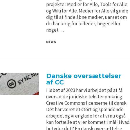
H5P and Creative Commons
H5P and Creative Commons
projekter Medier for Alle, Tools for Alle
og Wiki for Alle. Medier for Alle vil guide
dig til at finde åbne medier, uanset om
du har brug for billeder, bøger eller
noget …
NEWS
Danske oversættelser
af CC
I løbet af 2023 har vi arbejdet på at få
oversat de juridiske tekster omkring
Creative Commons licenserne til dansk.
Det har været et stort og spændende
arbejde, og vi er glade for at vi nu også
kan fortælle at vi er kommet i mål! Hvad
betyder det? En dansk oversættelse