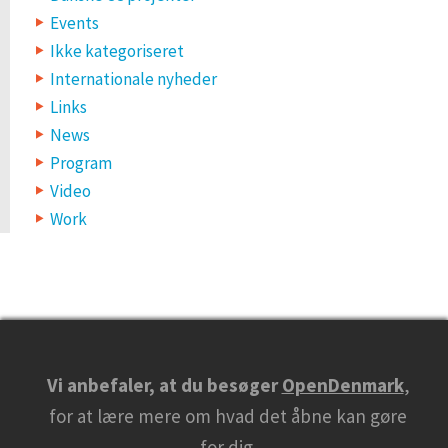
Events
Ikke kategoriseret
Internationale nyheder
Links
News
Program
Video
Work
Vi anbefaler, at du besøger
OpenDenmark
,
for at lære mere om hvad det åbne kan gøre
for dig.