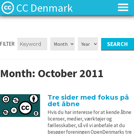
CC Denmark
Forsiden
Forsiden
Hvad er Creative Commons?
Hvad er Creative Commons?
FILTER
FAQ
FAQ
Month:
October 2011
Kontakt
Kontakt
Download
Download
Tre sider med fokus på
det åbne
Materialer
Materialer
Hvis du har interesse for at kende åbne
licenser, medier, værktøjer og
Kilder
Kilder
fællesskaber, så vil vi anbefale at du
besøger foreningen OpenDenmarks tre