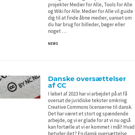
H5P and Creative Commons
H5P and Creative Commons
projekter Medier for Alle, Tools for Alle
og Wiki for Alle. Medier for Alle vil guide
dig til at finde åbne medier, uanset om
du har brug for billeder, bøger eller
noget …
NEWS
Danske oversættelser
af CC
I løbet af 2023 har vi arbejdet på at få
oversat de juridiske tekster omkring
Creative Commons licenserne til dansk.
Det har været et stort og spændende
arbejde, og vi er glade for at vi nu også
kan fortælle at vi er kommet i mål! Hvad
betyder det? En dansk oversættelse