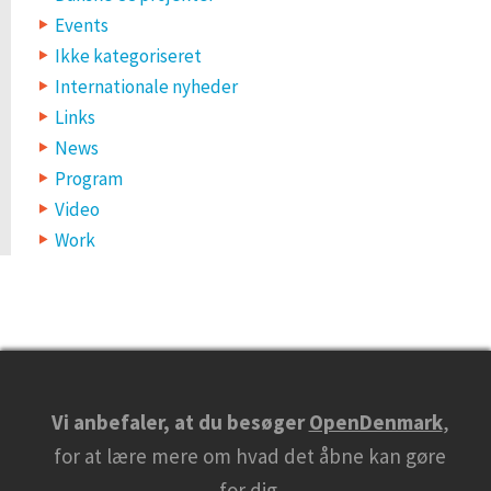
Events
Ikke kategoriseret
Internationale nyheder
Links
News
Program
Video
Work
Vi anbefaler, at du besøger
OpenDenmark
,
for at lære mere om hvad det åbne kan gøre
for dig.