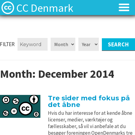
CC Denmark
Forsiden
Forsiden
Hvad er Creative Commons?
Hvad er Creative Commons?
FILTER
FAQ
FAQ
Month:
December 2014
Kontakt
Kontakt
Download
Download
Tre sider med fokus på
det åbne
Materialer
Materialer
Hvis du har interesse for at kende åbne
licenser, medier, værktøjer og
Kilder
Kilder
fællesskaber, så vil vi anbefale at du
besøger foreningen OpenDenmarks tre