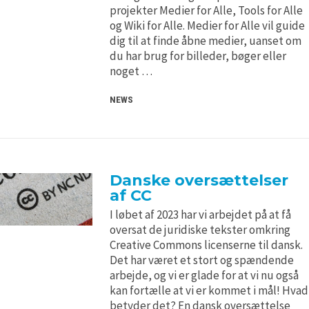
H5P and Creative Commons
H5P and Creative Commons
projekter Medier for Alle, Tools for Alle
og Wiki for Alle. Medier for Alle vil guide
dig til at finde åbne medier, uanset om
du har brug for billeder, bøger eller
noget …
NEWS
Danske oversættelser
af CC
I løbet af 2023 har vi arbejdet på at få
oversat de juridiske tekster omkring
Creative Commons licenserne til dansk.
Det har været et stort og spændende
arbejde, og vi er glade for at vi nu også
kan fortælle at vi er kommet i mål! Hvad
betyder det? En dansk oversættelse