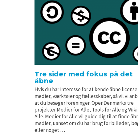
Tre sider med fokus på det
åbne
Hvis du har interesse for at kende åbne license
medier, værktøjer og fællesskaber, så vil vi an
at du besøger foreningen OpenDenmarks tre
projekter Medier for Alle, Tools for Alle og Wiki
Alle. Medier for Alle vil guide dig til at finde åb
medier, uanset om du har brug for billeder, bø
eller noget …