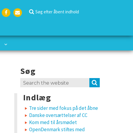
Søg efter åbent indhold
Face
Emai
boo
l
k
Søg
Search
SEARCH
for:
Indlæg
Tre sider med fokus på det åbne
Danske oversættelser af CC
Kom med til årsmødet
OpenDenmark stiftes med