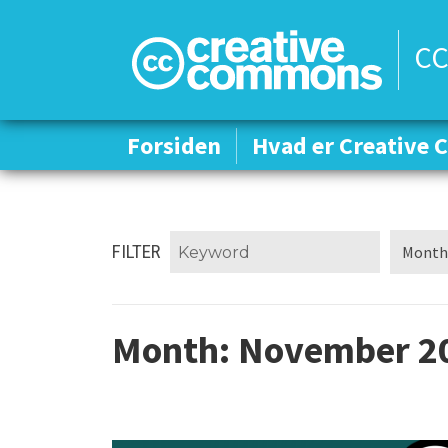
CC
Forsiden
Forsiden
Hvad er Creative
Hvad er Creative
FILTER
Month:
November 2