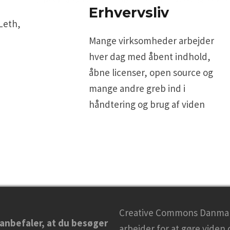
Erhvervsliv
Leth,
Mange virksomheder arbejder
hver dag med åbent indhold,
åbne licenser, open source og
mange andre greb ind i
håndtering og brug af viden
Creative Commons Danma
 anbefaler, at du besøger
arbejder for at gøre viden