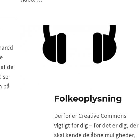
r
hared
ke
 at de
å se
n på
Folkeoplysning
Derfor er Creative Commons
vigtigt for dig – for det er dig, der
skal kende de åbne muligheder,