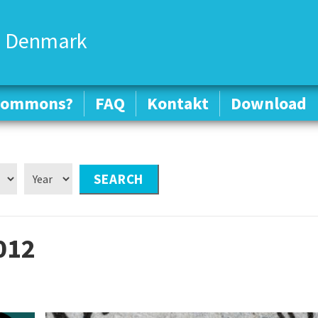
 Denmark
 Commons?
 Commons?
FAQ
FAQ
Kontakt
Kontakt
Download
Download
012