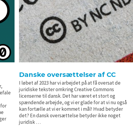
Danske oversættelser af CC
I løbet af 2023 har vi arbejdet på at få oversat de
r,
juridiske tekster omkring Creative Commons
befale
licenserne til dansk. Det har været et stort og
spændende arbejde, og vi er glade for at vi nu også
 for
kan fortælle at vi er kommet i mål! Hvad betyder
ne
det? En dansk oversættelse betyder ikke noget
ger
juridisk …