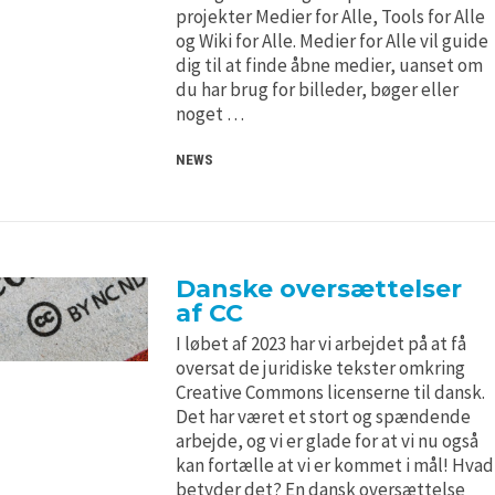
H5P and Creative Commons
H5P and Creative Commons
projekter Medier for Alle, Tools for Alle
og Wiki for Alle. Medier for Alle vil guide
dig til at finde åbne medier, uanset om
du har brug for billeder, bøger eller
noget …
NEWS
Danske oversættelser
af CC
I løbet af 2023 har vi arbejdet på at få
oversat de juridiske tekster omkring
Creative Commons licenserne til dansk.
Det har været et stort og spændende
arbejde, og vi er glade for at vi nu også
kan fortælle at vi er kommet i mål! Hvad
betyder det? En dansk oversættelse