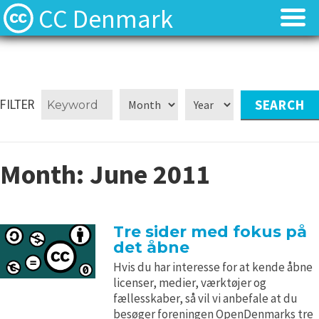
CC Denmark
Forsiden
Forsiden
Hvad er Creative Commons?
Hvad er Creative Commons?
FILTER
FAQ
FAQ
Month:
June 2011
Kontakt
Kontakt
Download
Download
Tre sider med fokus på
det åbne
Materialer
Materialer
Hvis du har interesse for at kende åbne
licenser, medier, værktøjer og
Kilder
Kilder
fællesskaber, så vil vi anbefale at du
besøger foreningen OpenDenmarks tre