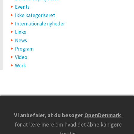
Events
Ikke kategoriseret
Internationale nyheder
Links
News
Program
Video
Work
Vi anbefaler, at du besøger
OpenDenmark
,
for at lære mere om hvad det åbne kan gøre
for dig.