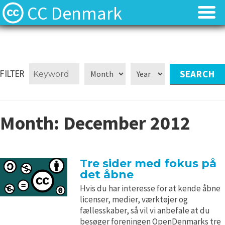
CC Denmark
Forsiden
Forsiden
Hvad er Creative Commons?
Hvad er Creative Commons?
FILTER
FAQ
FAQ
Month:
December 2012
Kontakt
Kontakt
Download
Download
Tre sider med fokus på
det åbne
Materialer
Materialer
Hvis du har interesse for at kende åbne
licenser, medier, værktøjer og
Kilder
Kilder
fællesskaber, så vil vi anbefale at du
besøger foreningen OpenDenmarks tre