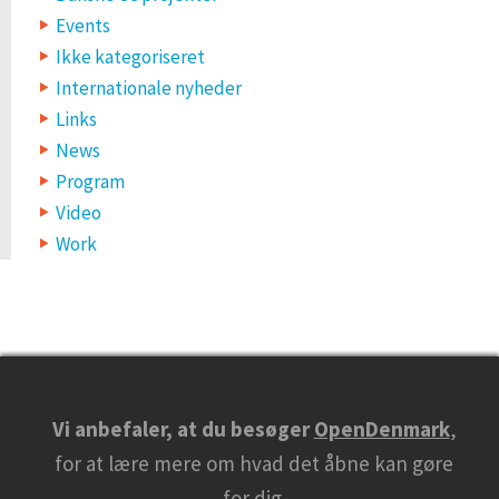
Events
Ikke kategoriseret
Internationale nyheder
Links
News
Program
Video
Work
Vi anbefaler, at du besøger
OpenDenmark
,
for at lære mere om hvad det åbne kan gøre
for dig.