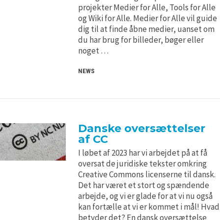
H5P and Creative Commons
H5P and Creative Commons
projekter Medier for Alle, Tools for Alle
og Wiki for Alle. Medier for Alle vil guide
dig til at finde åbne medier, uanset om
du har brug for billeder, bøger eller
noget …
NEWS
Danske oversættelser
af CC
I løbet af 2023 har vi arbejdet på at få
oversat de juridiske tekster omkring
Creative Commons licenserne til dansk.
Det har været et stort og spændende
arbejde, og vi er glade for at vi nu også
kan fortælle at vi er kommet i mål! Hvad
betyder det? En dansk oversættelse