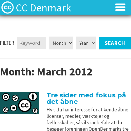
CC Denmark
Forsiden
Forsiden
Hvad er Creative Commons?
Hvad er Creative Commons?
FILTER
FAQ
FAQ
Month:
March 2012
Kontakt
Kontakt
Download
Download
Tre sider med fokus på
det åbne
Materialer
Materialer
Hvis du har interesse for at kende åbne
licenser, medier, værktøjer og
Kilder
Kilder
fællesskaber, så vil vi anbefale at du
besøger foreningen OpenDenmarks tre