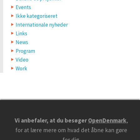
Events
Ikke kategoriseret
Internationale nyheder
Links
News
Program
Video
Work
Vi anbefaler, at du besøger
OpenDenmark
,
for at lære mere om hvad det åbne kan gøre
for dig.