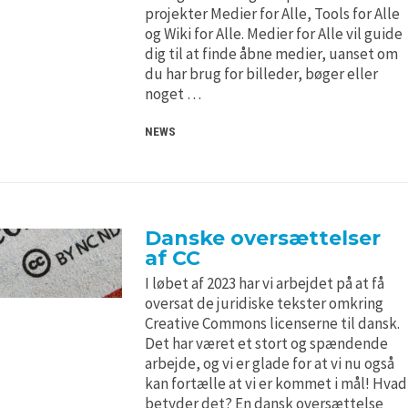
H5P and Creative Commons
H5P and Creative Commons
projekter Medier for Alle, Tools for Alle
og Wiki for Alle. Medier for Alle vil guide
dig til at finde åbne medier, uanset om
du har brug for billeder, bøger eller
noget …
NEWS
Danske oversættelser
af CC
I løbet af 2023 har vi arbejdet på at få
oversat de juridiske tekster omkring
Creative Commons licenserne til dansk.
Det har været et stort og spændende
arbejde, og vi er glade for at vi nu også
kan fortælle at vi er kommet i mål! Hvad
betyder det? En dansk oversættelse