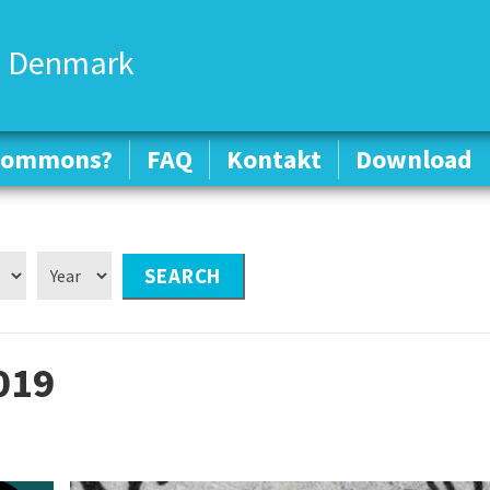
 Denmark
 Commons?
 Commons?
FAQ
FAQ
Kontakt
Kontakt
Download
Download
019