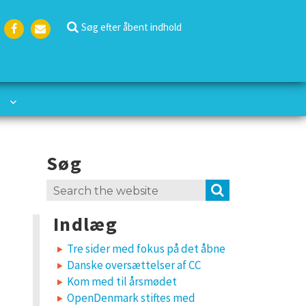
Søg efter åbent indhold
Face
Emai
boo
l
k
Søg
Search
SEARCH
for:
Indlæg
Tre sider med fokus på det åbne
Danske oversættelser af CC
Kom med til årsmødet
OpenDenmark stiftes med