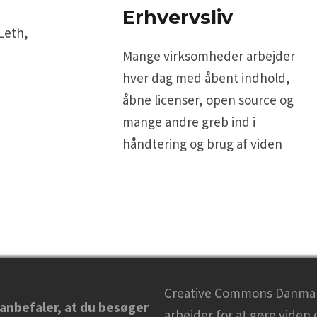
Erhvervsliv
Leth,
Mange virksomheder arbejder
hver dag med åbent indhold,
åbne licenser, open source og
mange andre greb ind i
håndtering og brug af viden
Creative Commons Danma
 anbefaler, at du besøger
arbejder for at gøre viden