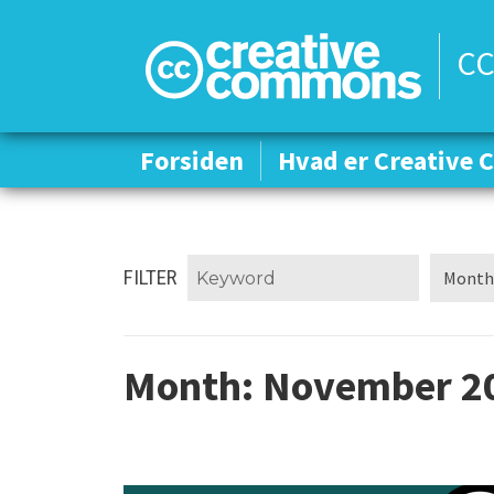
CC
Forsiden
Forsiden
Hvad er Creative
Hvad er Creative
FILTER
Month:
November 2