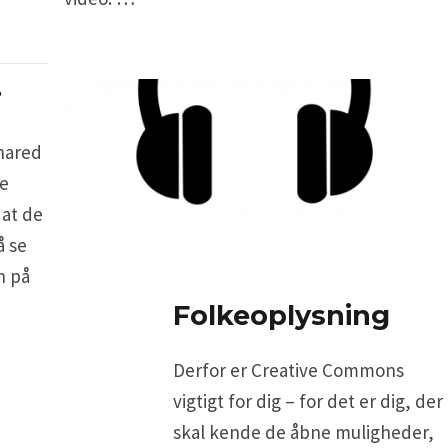
r
hared
ke
 at de
å se
n på
Folkeoplysning
Derfor er Creative Commons
vigtigt for dig – for det er dig, der
skal kende de åbne muligheder,