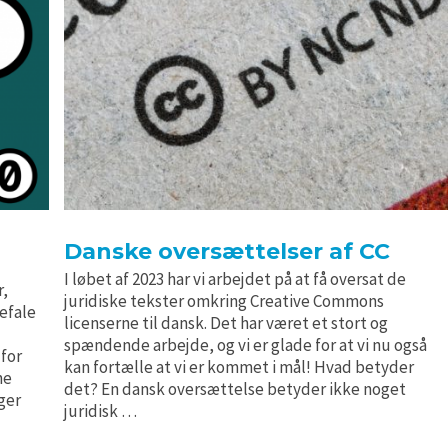
Danske oversættelser af CC
I løbet af 2023 har vi arbejdet på at få oversat de
r,
juridiske tekster omkring Creative Commons
befale
licenserne til dansk. Det har været et stort og
spændende arbejde, og vi er glade for at vi nu også
 for
kan fortælle at vi er kommet i mål! Hvad betyder
ne
det? En dansk oversættelse betyder ikke noget
ger
juridisk …