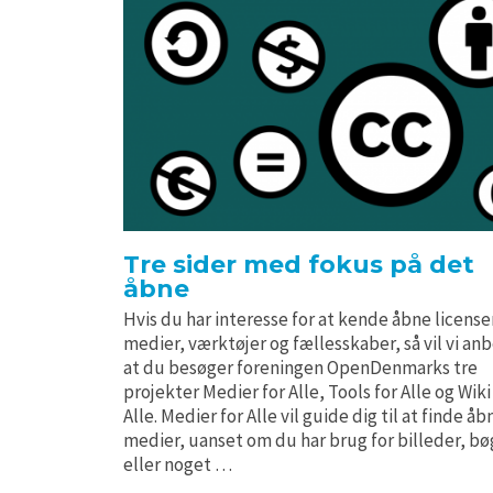
Tre sider med fokus på det
åbne
Hvis du har interesse for at kende åbne license
medier, værktøjer og fællesskaber, så vil vi an
at du besøger foreningen OpenDenmarks tre
projekter Medier for Alle, Tools for Alle og Wiki
Alle. Medier for Alle vil guide dig til at finde åb
medier, uanset om du har brug for billeder, bø
eller noget …