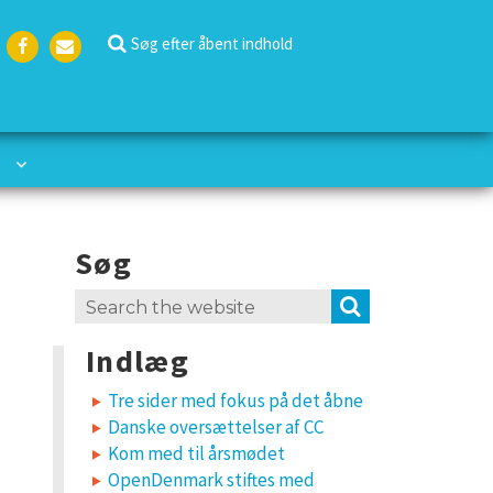
Søg efter åbent indhold
Face
Emai
boo
l
k
Søg
Search
SEARCH
for:
Indlæg
Tre sider med fokus på det åbne
Danske oversættelser af CC
Kom med til årsmødet
OpenDenmark stiftes med