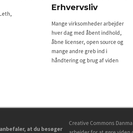
Erhvervsliv
Leth,
Mange virksomheder arbejder
hver dag med åbent indhold,
åbne licenser, open source og
mange andre greb ind i
håndtering og brug af viden
Creative Commons Danma
 anbefaler, at du besøger
arbejder for at gøre viden