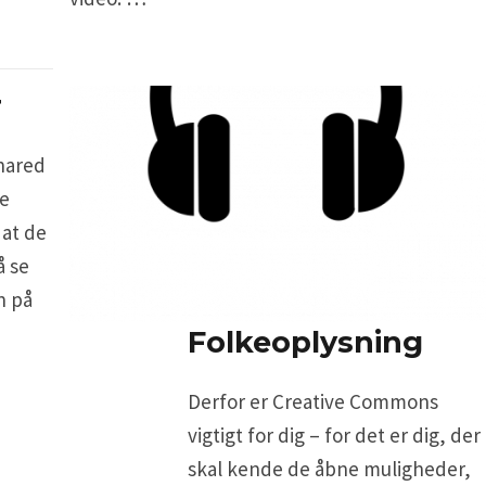
r
hared
ke
 at de
å se
n på
Folkeoplysning
Derfor er Creative Commons
vigtigt for dig – for det er dig, der
skal kende de åbne muligheder,