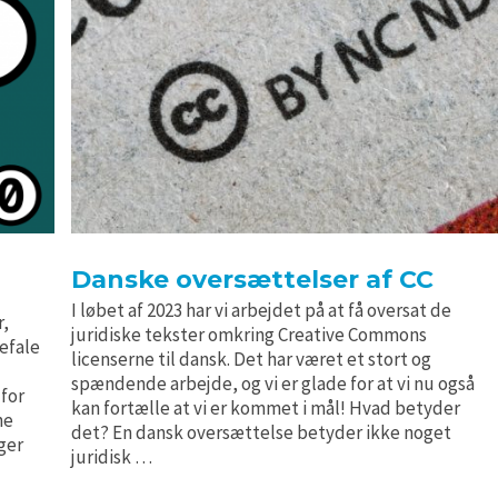
Danske oversættelser af CC
I løbet af 2023 har vi arbejdet på at få oversat de
r,
juridiske tekster omkring Creative Commons
befale
licenserne til dansk. Det har været et stort og
spændende arbejde, og vi er glade for at vi nu også
 for
kan fortælle at vi er kommet i mål! Hvad betyder
ne
det? En dansk oversættelse betyder ikke noget
ger
juridisk …