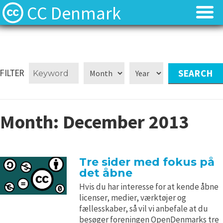
CC Denmark
Forsiden
Forsiden
Hvad er Creative Commons?
Hvad er Creative Commons?
FILTER
FAQ
FAQ
Month:
December 2013
Kontakt
Kontakt
Download
Download
Tre sider med fokus på
det åbne
Materialer
Materialer
Hvis du har interesse for at kende åbne
licenser, medier, værktøjer og
Kilder
Kilder
fællesskaber, så vil vi anbefale at du
besøger foreningen OpenDenmarks tre