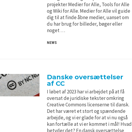
H5P and Creative Commons
H5P and Creative Commons
projekter Medier for Alle, Tools for Alle
og Wiki for Alle. Medier for Alle vil guide
dig til at finde åbne medier, uanset om
du har brug for billeder, bøger eller
noget …
NEWS
Danske oversættelser
af CC
I løbet af 2023 har vi arbejdet på at få
oversat de juridiske tekster omkring
Creative Commons licenserne til dansk.
Det har været et stort og spændende
arbejde, og vi er glade for at vi nu også
kan fortælle at vi er kommet i mål! Hvad
betyder det? En dansk oversættelse