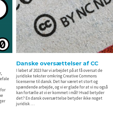
Danske oversættelser af CC
I løbet af 2023 har vi arbejdet på at få oversat de
r,
juridiske tekster omkring Creative Commons
befale
licenserne til dansk. Det har været et stort og
spændende arbejde, og vi er glade for at vi nu også
 for
kan fortælle at vi er kommet i mål! Hvad betyder
ne
det? En dansk oversættelse betyder ikke noget
ger
juridisk …