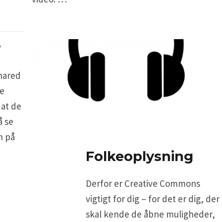
r
hared
ke
 at de
å se
n på
Folkeoplysning
Derfor er Creative Commons
vigtigt for dig – for det er dig, der
skal kende de åbne muligheder,