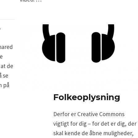
r
hared
ke
 at de
å se
n på
Folkeoplysning
Derfor er Creative Commons
vigtigt for dig – for det er dig, der
skal kende de åbne muligheder,