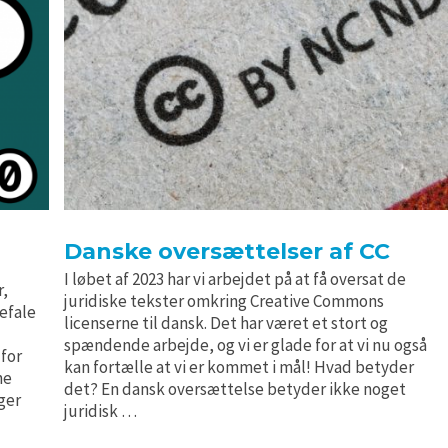
Danske oversættelser af CC
I løbet af 2023 har vi arbejdet på at få oversat de
r,
juridiske tekster omkring Creative Commons
befale
licenserne til dansk. Det har været et stort og
spændende arbejde, og vi er glade for at vi nu også
 for
kan fortælle at vi er kommet i mål! Hvad betyder
ne
det? En dansk oversættelse betyder ikke noget
ger
juridisk …