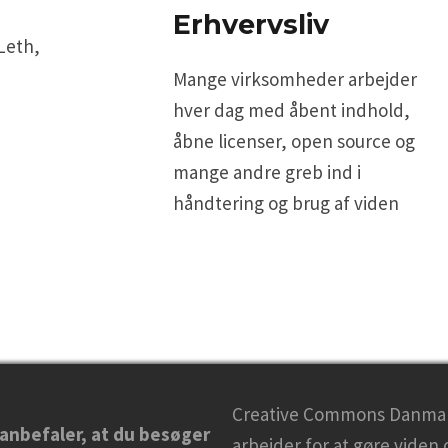
Erhvervsliv
Leth,
Mange virksomheder arbejder
hver dag med åbent indhold,
åbne licenser, open source og
mange andre greb ind i
håndtering og brug af viden
Creative Commons Danma
 anbefaler, at du besøger
arbejder for at gøre viden