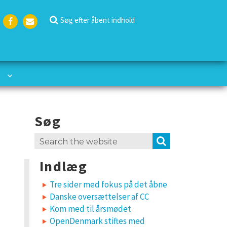
Søg efter åbent indhold
Face
Emai
boo
l
k
Søg
Search
SEARCH
for:
Indlæg
Tre sider med fokus på det åbne
Danske oversættelser af CC
Kom med til årsmødet
OpenDenmark stiftes med