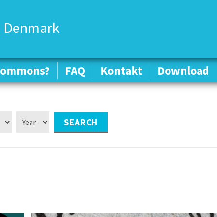
 Denmark
 Commons?
 Commons?
FAQ
FAQ
Kontakt
Kontakt
Download
Download