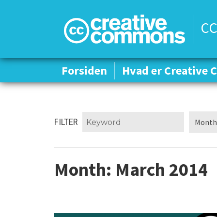
CC
Forsiden
Forsiden
Hvad er Creative
Hvad er Creative
FILTER
Month:
March 2014