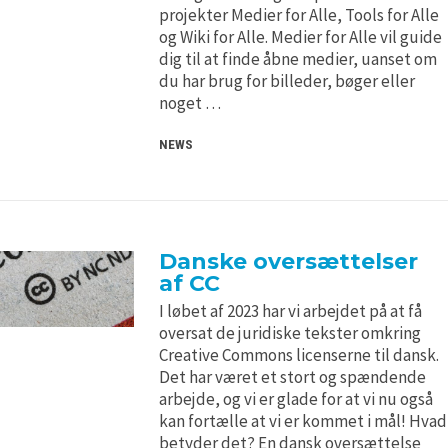
H5P and Creative Commons
H5P and Creative Commons
projekter Medier for Alle, Tools for Alle
og Wiki for Alle. Medier for Alle vil guide
dig til at finde åbne medier, uanset om
du har brug for billeder, bøger eller
noget …
NEWS
Danske oversættelser
af CC
I løbet af 2023 har vi arbejdet på at få
oversat de juridiske tekster omkring
Creative Commons licenserne til dansk.
Det har været et stort og spændende
arbejde, og vi er glade for at vi nu også
kan fortælle at vi er kommet i mål! Hvad
betyder det? En dansk oversættelse