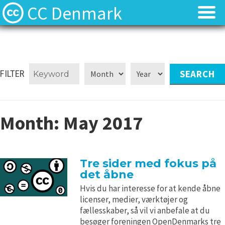
CC Denmark
Forsiden
Forsiden
Hvad er Creative Commons?
Hvad er Creative Commons?
FILTER
FAQ
FAQ
Month:
May 2017
Kontakt
Kontakt
Download
Download
Tre sider med fokus på
det åbne
Materialer
Materialer
Hvis du har interesse for at kende åbne
licenser, medier, værktøjer og
Kilder
Kilder
fællesskaber, så vil vi anbefale at du
besøger foreningen OpenDenmarks tre