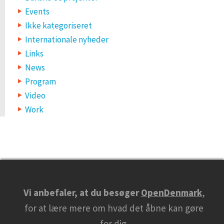
Events
Ikke kategoriseret
Internationale nyheder
Links
News
Program
Video
Work
Vi anbefaler, at du besøger
OpenDenmark
,
for at lære mere om hvad det åbne kan gøre
for dig.