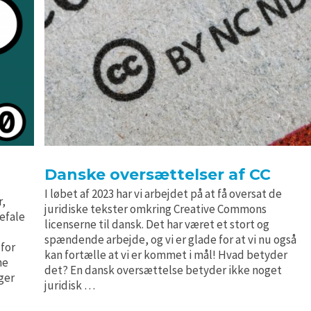
Danske oversættelser af CC
I løbet af 2023 har vi arbejdet på at få oversat de
r,
juridiske tekster omkring Creative Commons
befale
licenserne til dansk. Det har været et stort og
spændende arbejde, og vi er glade for at vi nu også
 for
kan fortælle at vi er kommet i mål! Hvad betyder
ne
det? En dansk oversættelse betyder ikke noget
ger
juridisk …