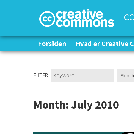
CC
Forsiden
Forsiden
Hvad er Creative
Hvad er Creative
FILTER
Month:
July 2010