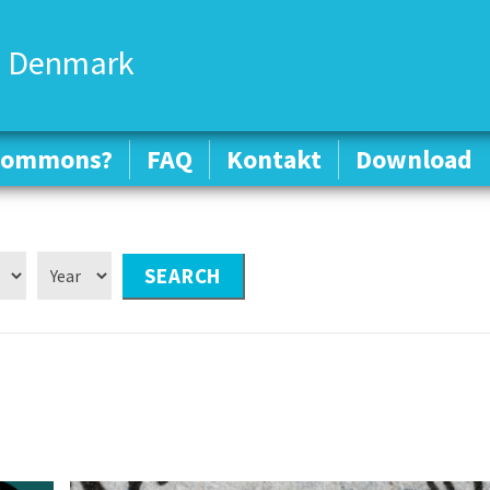
 Denmark
 Commons?
 Commons?
FAQ
FAQ
Kontakt
Kontakt
Download
Download