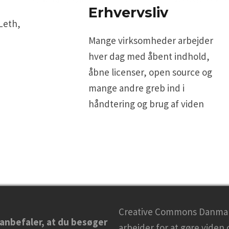
Erhvervsliv
Leth,
Mange virksomheder arbejder
hver dag med åbent indhold,
åbne licenser, open source og
mange andre greb ind i
håndtering og brug af viden
Creative Commons Danma
 anbefaler, at du besøger
arbejder for at gøre viden