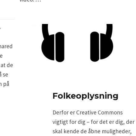
r
hared
ke
 at de
å se
n på
Folkeoplysning
Derfor er Creative Commons
vigtigt for dig – for det er dig, der
skal kende de åbne muligheder,