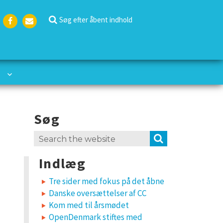
Søg efter åbent indhold
Face
Emai
boo
l
k
Søg
Search
SEARCH
for:
Indlæg
Tre sider med fokus på det åbne
Danske oversættelser af CC
Kom med til årsmødet
OpenDenmark stiftes med