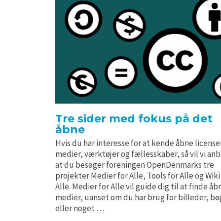
Tre sider med fokus på det
åbne
Hvis du har interesse for at kende åbne license
medier, værktøjer og fællesskaber, så vil vi an
at du besøger foreningen OpenDenmarks tre
projekter Medier for Alle, Tools for Alle og Wiki
Alle. Medier for Alle vil guide dig til at finde åb
medier, uanset om du har brug for billeder, bø
eller noget …