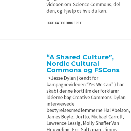
H5P and Creative Commons
H5P and Creative Commons
videoen om Science Commons, del
den, og hjælp os hvis du kan.
IKKE KATEGORISERET
“A Shared Culture”,
Nordic Cultural
Commons og FSCons
>Jesse Dylan (kendt for
kampagnevideoen “Yes We Can” ) har
skabt denne kortfilm der forklarer
idéerne bag Creative Commons. Dylan
interviewede
bestyrelsesmedlemmerne Hal Abelson,
James Boyle, Joi Ito, Michael Carroll,
Lawrence Lessig, Molly Shaffer Van
Houweling, Eric Saltzman, Jimmy