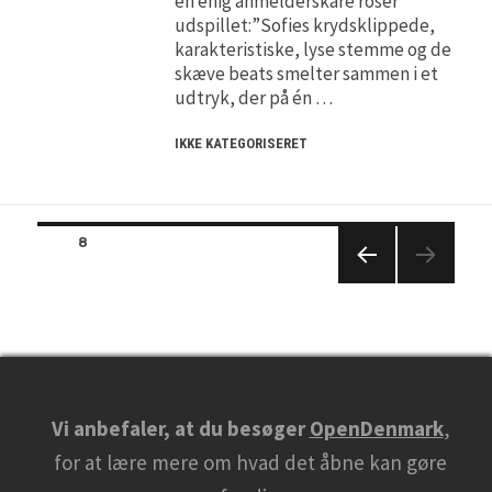
en enig anmelderskare roser
udspillet:”Sofies krydsklippede,
karakteristiske, lyse stemme og de
skæve beats smelter sammen i et
udtryk, der på én …
IKKE KATEGORISERET
Posts
PAGE
8
navigation
PREVIO
US
PAGE
Vi anbefaler, at du besøger
OpenDenmark
,
for at lære mere om hvad det åbne kan gøre