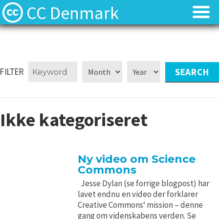
CC Denmark
Forsiden
Forsiden
Hvad er Creative Commons?
Hvad er Creative Commons?
FILTER
FAQ
FAQ
Ikke kategoriseret
Kontakt
Kontakt
Download
Download
Ny video om Science
Commons
Materialer
Materialer
Jesse Dylan (se forrige blogpost) har
lavet endnu en video der forklarer
Kilder
Kilder
Creative Commons‘ mission – denne
gang om videnskabens verden. Se