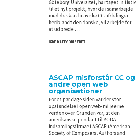
Göteborg Universitet, har taget initiativ
til et nyt projekt, hvor de i samarbejde
med de skandinaviske CC-afdelinger,
heriblandt den danske, vil arbejde for
at udbrede …
IKKE KATEGORISERET
ASCAP misforstår CC og
andre open web
organisationer
For et par dage siden var der stor
opstandelse i open web-miljøerne
verden over. Grunden var, at den
amerikanske pendant til KODA –
indsamlingsfirmaet ASCAP (American
Society of Composers, Authors and