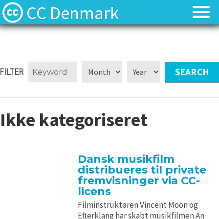
CC Denmark
Forsiden
Forsiden
Hvad er Creative Commons?
Hvad er Creative Commons?
FILTER
FAQ
FAQ
Ikke kategoriseret
Kontakt
Kontakt
Download
Download
Dansk musikfilm
distribueres til private
Materialer
Materialer
fremvisninger via CC-
licens
Kilder
Kilder
Filminstruktøren Vincent Moon og
Efterklang har skabt musikfilmen An