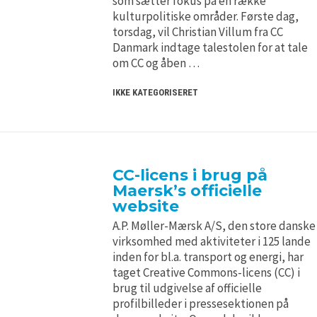
som sætter fokus på en række
kulturpolitiske områder. Første dag,
torsdag, vil Christian Villum fra CC
Danmark indtage talestolen for at tale
om CC og åben …
IKKE KATEGORISERET
CC-licens i brug på
Maersk’s officielle
website
A.P. Møller-Mærsk A/S, den store danske
virksomhed med aktiviteter i 125 lande
inden for bl.a. transport og energi, har
taget Creative Commons-licens (CC) i
brug til udgivelse af officielle
profilbilleder i pressesektionen på