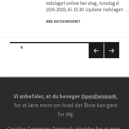
indslaget online her idag, torsdag d.
10/6-2010, kl. 15.30. Update: Indslaget …
IKKE KATEGORISERET
Posts
PAGE
6
navigation
PREVIO
NEXT
US
PAGE
PAGE
Vi anbefaler, at du besøger
OpenDenmark
,
for at lære mere om hvad det åbne kan gøre
for dig.
Creative Commons Danmark arbejder for at gøre