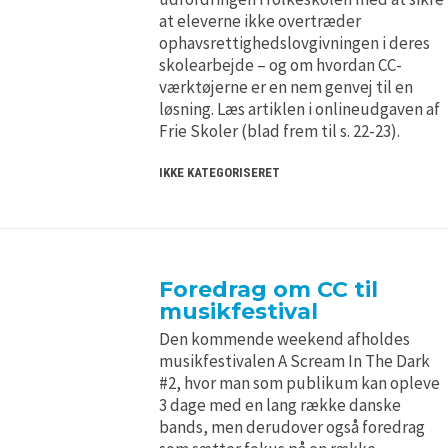
at eleverne ikke overtræder
ophavsrettighedslovgivningen i deres
skolearbejde – og om hvordan CC-
værktøjerne er en nem genvej til en
løsning. Læs artiklen i onlineudgaven af
Frie Skoler (blad frem til s. 22-23).
IKKE KATEGORISERET
Foredrag om CC til
musikfestival
Den kommende weekend afholdes
musikfestivalen A Scream In The Dark
#2, hvor man som publikum kan opleve
3 dage med en lang række danske
bands, men derudover også foredrag