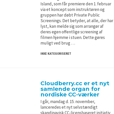
H5P and Creative Commons
H5P and Creative Commons
Island, som får premiere den 1. februar
via et koncept som instruktøren og
gruppen har døbt Private Public
Screenings. Det betyder, at alle, der har
lyst, kan melde sig som arrangør af
deres egen offentlige screening af
filmen hjemme i stuen. Dette gøres
muligt ved brug …
IKKE KATEGORISERET
Cloudberry.cc er et nyt
samlende organ for
nordiske CC-værker
I går, mandag d. 15. november,
lanceredes et nyt selvstændigt
skandinavisk CC-licensbaseret initiativ