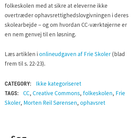
H5P and Creative Commons
H5P and Creative Commons
folkeskolen med at sikre at eleverne ikke
overtræder ophavsrettighedslovgivningen i deres
skolearbejde – og om hvordan CC-værktøjerne er
en nem genvej til en løsning.
Læs artiklen i
onlineudgaven af Frie Skoler
(blad
frem til s. 22-23).
Ikke kategoriseret
CATEGORY:
CC
,
Creative Commons
,
folkeskolen
,
Frie
TAGS:
Skoler
,
Morten Reil Sørensen
,
ophavsret
L