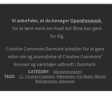
i
t
e
Vi anbefaler, at du besøger
OpenDenmark
,
i
for at lære mere om hvad det åbne kan gøre
n
for dig.
t
Creative Commons Danmark arbejder for at gøre
h
viden om og anvendelse af Creative Commons’
i
licenser og værktøjer udbredt i Danmark.
s
CATEGORY:
Ikke kategoriseret
b
TAGS:
CC
,
Creative Commons
,
folkeskolen
,
Frie Skoler
,
Morten
r
Reil Sørensen
,
ophavsret
o
w
s
e