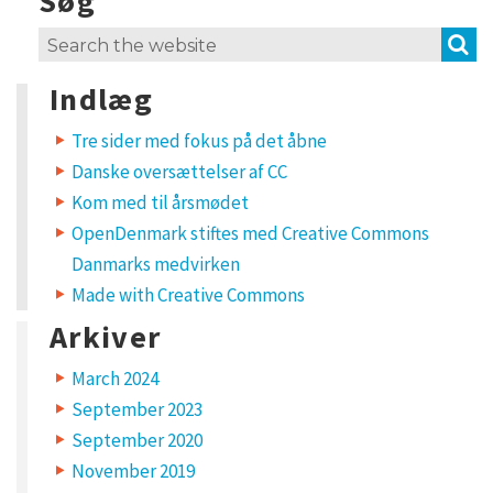
Søg
e
a
S
Search
v
for:
e
Indlæg
a
R
e
Tre sider med fokus på det åbne
p
Danske oversættelser af CC
l
y
Kom med til årsmødet
OpenDenmark stiftes med Creative Commons
Y
Danmarks medvirken
o
u
Made with Creative Commons
r
e
m
Arkiver
a
i
l
March 2024
a
d
September 2023
d
r
e
September 2020
s
s
November 2019
w
i