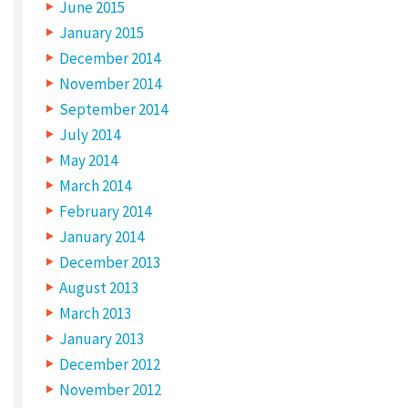
June 2015
m
a
January 2015
r
k
e
December 2014
d
*
November 2014
C
September 2014
O
M
July 2014
M
E
May 2014
N
T
March 2014
*
February 2014
January 2014
December 2013
August 2013
March 2013
January 2013
December 2012
November 2012