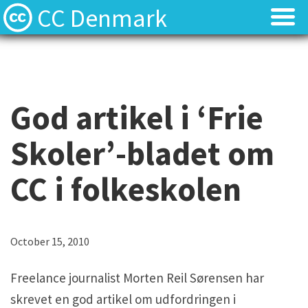
CC Denmark
Forsiden
Forsiden
Hvad er Creative Commons?
Hvad er Creative Commons?
God artikel i ‘Frie
FAQ
FAQ
Skoler’-bladet om
Kontakt
Kontakt
CC i folkeskolen
Download
Download
Materialer
Materialer
October 15, 2010
Freelance journalist Morten Reil Sørensen har
Kilder
Kilder
skrevet en god artikel om udfordringen i