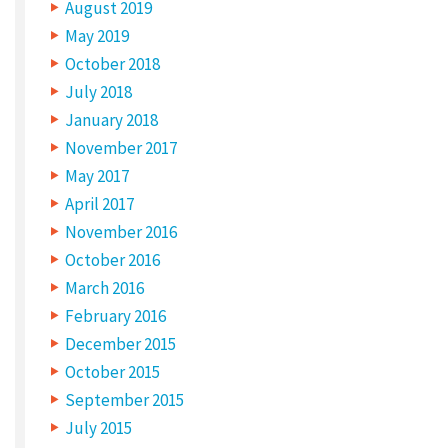
August 2019
l
l
May 2019
n
o
October 2018
t
b
July 2018
e
p
January 2018
u
b
l
November 2017
i
s
May 2017
h
e
April 2017
d
.
November 2016
R
e
October 2016
q
u
March 2016
i
r
e
February 2016
d
f
December 2015
i
e
October 2015
l
d
September 2015
s
a
July 2015
r
e