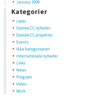
January 2008
,
Kategorier
e
cases
m
Danske CC nyheder
a
Danske CC projekter
i
Events
l
Ikke kategoriseret
,
Internationale nyheder
a
Links
n
News
Program
d
Video
w
Work
e
b
s