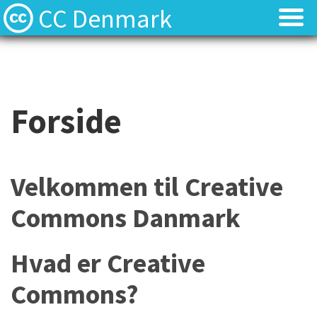
CC Denmark
Forsiden
Forsiden
Hvad er Creative Commons?
Hvad er Creative Commons?
Forside
FAQ
FAQ
Kontakt
Kontakt
Velkommen til Creative
Download
Download
Commons Danmark
Materialer
Materialer
Hvad er Creative
Commons?
Kilder
Kilder