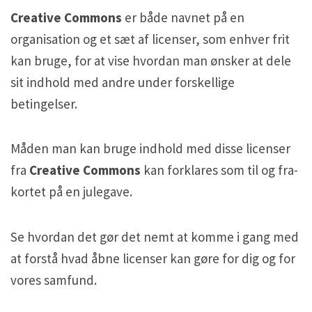
H5P and Creative Commons
H5P and Creative Commons
Creative Commons
er både navnet på en
organisation og et sæt af licenser, som enhver frit
kan bruge, for at vise hvordan man ønsker at dele
sit indhold med andre under forskellige
betingelser.
Måden man kan bruge indhold med disse licenser
fra
Creative Commons
kan forklares som til og fra-
kortet på en julegave.
Se hvordan det gør det nemt at komme i gang med
at forstå hvad åbne licenser kan gøre for dig og for
vores samfund.