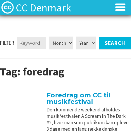
CC Denmark
Forsiden
Forsiden
Hvad er Creative Commons?
Hvad er Creative Commons?
FILTER
FAQ
FAQ
Tag:
foredrag
Kontakt
Kontakt
Download
Download
Foredrag om CC til
musikfestival
Materialer
Materialer
Den kommende weekend afholdes
musikfestivalen A Scream In The Dark
Kilder
Kilder
#2, hvor man som publikum kan opleve
3 dage med en lang række danske