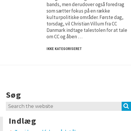
H5P and Creative Commons
H5P and Creative Commons
bands, men derudover også foredrag
som sætter fokus på en række
kulturpolitiske områder. Første dag,
torsdag, vil Christian Villum fra CC
Danmark indtage talestolen for at tale
om CC og åben …
IKKE KATEGORISERET
Søg
Search
for:
Indlæg