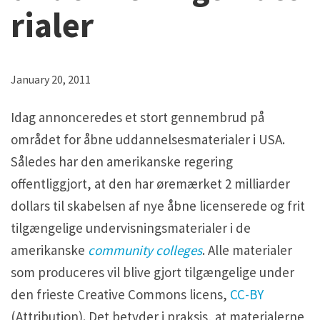
H5P and Creative Commons
H5P and Creative Commons
rialer
January 20, 2011
Idag annonceredes et stort gennembrud på
området for åbne uddannelsesmaterialer i USA.
Således har den amerikanske regering
offentliggjort, at den har øremærket 2 milliarder
dollars til skabelsen af nye åbne licenserede og frit
tilgængelige undervisningsmaterialer i de
amerikanske
community colleges
. Alle materialer
som produceres vil blive gjort tilgængelige under
den frieste Creative Commons licens,
CC-BY
(Attribution). Det betyder i praksis, at materialerne