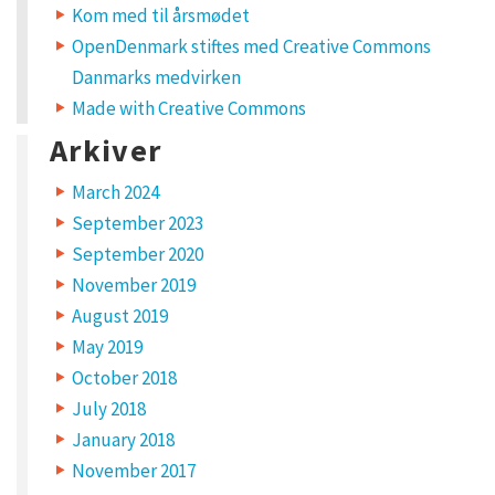
y
Kom med til årsmødet
OpenDenmark stiftes med Creative Commons
Y
Danmarks medvirken
o
u
Made with Creative Commons
r
e
m
Arkiver
a
i
l
March 2024
a
d
September 2023
d
r
e
September 2020
s
s
November 2019
w
i
August 2019
l
l
May 2019
n
o
October 2018
t
b
July 2018
e
p
January 2018
u
b
l
November 2017
i
s