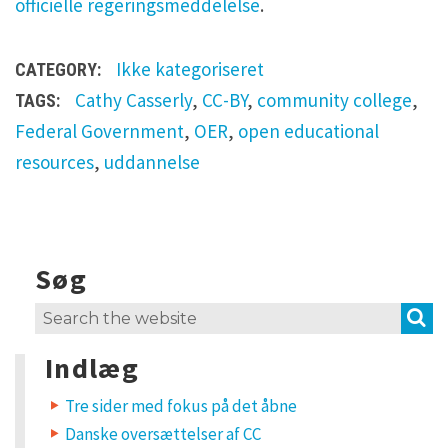
officielle regeringsmeddelelse
.
Ikke kategoriseret
CATEGORY:
Cathy Casserly
,
CC-BY
,
community college
,
TAGS:
Federal Government
,
OER
,
open educational
resources
,
uddannelse
Søg
L
e
a
S
Search
v
for:
e
Indlæg
a
R
e
Tre sider med fokus på det åbne
p
Danske oversættelser af CC
l