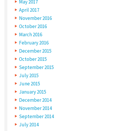
May 2017
h
e
April 2017
d
.
November 2016
R
e
October 2016
q
u
March 2016
i
r
e
February 2016
d
f
December 2015
i
e
October 2015
l
d
September 2015
s
a
July 2015
r
e
June 2015
m
a
January 2015
r
k
e
December 2014
d
*
November 2014
C
September 2014
O
M
July 2014
M
E