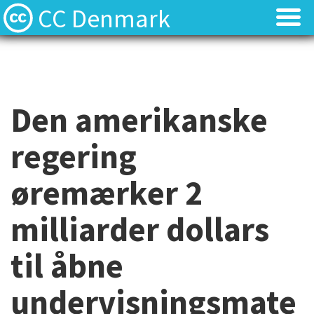
CC Denmark
Forsiden
Forsiden
Hvad er Creative Commons?
Hvad er Creative Commons?
Den amerikanske
FAQ
FAQ
regering
Kontakt
Kontakt
øremærker 2
Download
Download
milliarder dollars
Materialer
Materialer
til åbne
Kilder
Kilder
undervisningsmate