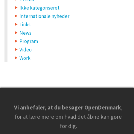
l
Ikke kategoriseret
,
Internationale nyheder
a
Links
n
News
Program
d
Video
w
Work
e
b
s
i
t
e
Vi anbefaler, at du besøger
OpenDenmark
,
i
for at lære mere om hvad det åbne kan gøre
n
for dig.
t