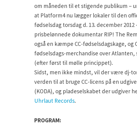
om måneden til et stigende publikum – un
at Platform4 nu lægger lokaler til den off
fødselsdag torsdag d. 13. december 2012 
prisbelønnede dokumentar RIP! The Remi
også en kæmpe CC-fødselsdagskage, og CC
fødselsdags-merchandise over Atlanten, s
(efter først til mølle princippet).
Sidst, men ikke mindst, vil der være dj-t
verden til at bruge CC-licens på en udgi
(KODA), og pladeselskabet der udgiver h
Uhrlaut Records
.
PROGRAM: