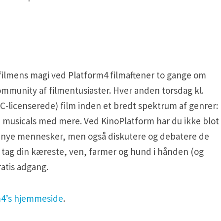
filmens magi ved Platform4 filmaftener to gange om
community af filmentusiaster. Hver anden torsdag kl.
C-licenserede) film inden et bredt spektrum af genrer:
 musicals med mere. Ved KinoPlatform har du ikke blot
 nye mennesker, men også diskutere og debatere de
så tag din kæreste, ven, farmer og hund i hånden (og
atis adgang.
m4’s hjemmeside
.