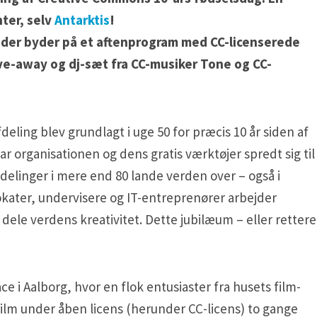
ter, selv
Antarktis
!
 der byder på et aftenprogram med CC-licenserede
ve-away og dj-sæt fra CC-musiker Tone og CC-
ing blev grundlagt i uge 50 for præcis 10 år siden af
r organisationen og dens gratis værktøjer spredt sig til
fdelinger i mere end 80 lande verden over – også i
okater, undervisere og IT-entreprenører arbejder
g dele verdens kreativitet. Dette jubilæum – eller rettere
e i Aalborg, hvor en flok entusiaster fra husets film-
ilm under åben licens (herunder CC-licens) to gange