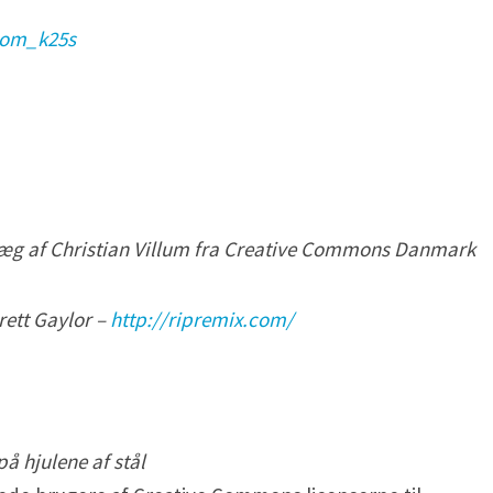
qom_k25s
oplæg af Christian Villum fra Creative Commons Danmark
Brett Gaylor
–
http://ripremix.com/
å hjulene af stål