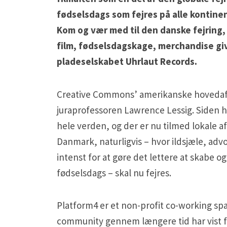
fødselsdags som fejres på alle kontinen
Kom og vær med til den danske fejring,
film, fødselsdagskage, merchandise gi
pladeselskabet Uhrlaut Records.
Creative Commons’ amerikanske hovedafdel
juraprofessoren Lawrence Lessig. Siden ha
hele verden, og der er nu tilmed lokale a
Danmark, naturligvis – hvor ildsjæle, adv
intenst for at gøre det lettere at skabe o
fødselsdags – skal nu fejres.
Platform4 er et non-profit co-working spac
community gennem længere tid har vist f