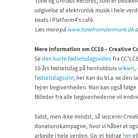
Tone og Uhrlaut Records, som er dediker
udgivelse af elektronisk musik i hele ver
beats i Platform4’s café.
Læs mere på
www.tonefromdenmark.dk
o
Mere information om CC10 – Creative 
Se
den korte fødselsdagsvideo
fra CC’s C
10-års fødselsdag på henholdsvis
wikien
,
fødselsdagssite
; her kan du bl.a. se den 
fejrer begivenheden. Man kan også følge
Billeder fra alle begivenhederne vil endvi
Sidst, men ikke mindst, så lancerer Cre
donationskampagne, hvor vi håber at også
arbejde i hele verden. Giv et bidrag
her
el