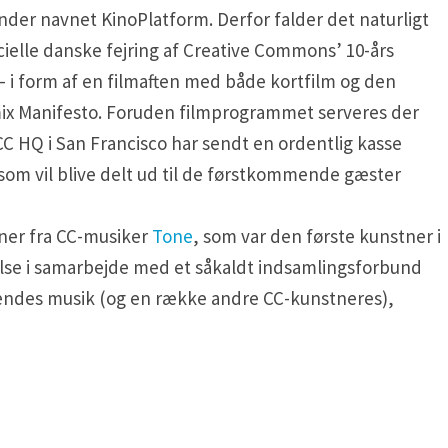
der navnet KinoPlatform. Derfor falder det naturligt
icielle danske fejring af Creative Commons’ 10-års
– i form af en filmaften med både kortfilm og den
x Manifesto. Foruden filmprogrammet serveres der
 HQ i San Francisco har sendt en ordentlig kasse
om vil blive delt ud til de førstkommende gæster
oner fra CC-musiker
Tone
, som var den første kunstner i
velse i samarbejde med et såkaldt indsamlingsforbund
endes musik (og en række andre CC-kunstneres),