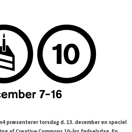
4 præsenterer torsdag d. 13. december en speciel
jring af Creative Commons 10-års fødselsdag. En