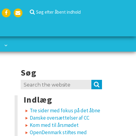
Søg efter åbent indhold
Face
Emai
boo
l
k
Søg
Search
SEARCH
for:
Indlæg
Tre sider med fokus på det åbne
Danske oversættelser af CC
Kom med til årsmødet
OpenDenmark stiftes med