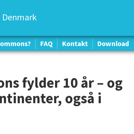
 Denmark
 Commons?
 Commons?
FAQ
FAQ
Kontakt
Kontakt
Download
Download
s fylder 10 år – og
ontinenter, også i