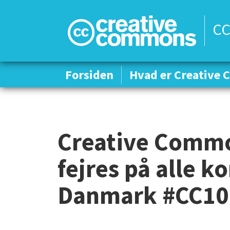
CC
Forsiden
Forsiden
Hvad er Creative
Hvad er Creative
Creative Common
fejres på alle k
Danmark #CC10