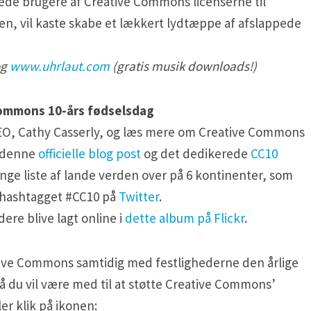
ede brugere af Creative Commons licenserne til
den, vil kaste skabe et lækkert lydtæppe af afslappede
g
www.uhrlaut.com
(gratis musik downloads!)
Commons 10-års fødselsdag
EO, Cathy Casserly, og læs mere om Creative Commons
 denne
officielle blog post
og det dedikerede
CC10
lange liste af lande verden over på 6 kontinenter, som
 hashtagget #CC10 på
Twitter
.
dere blive lagt online i
dette album på Flickr
.
ative Commons samtidig med festlighederne den årlige
 du vil være med til at støtte Creative Commons’
ler klik på ikonen: