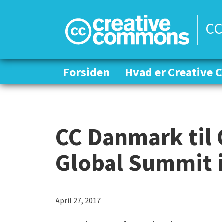
CC
Forsiden
Forsiden
Hvad er Creative
Hvad er Creative
CC Danmark til
Global Summit 
April 27, 2017