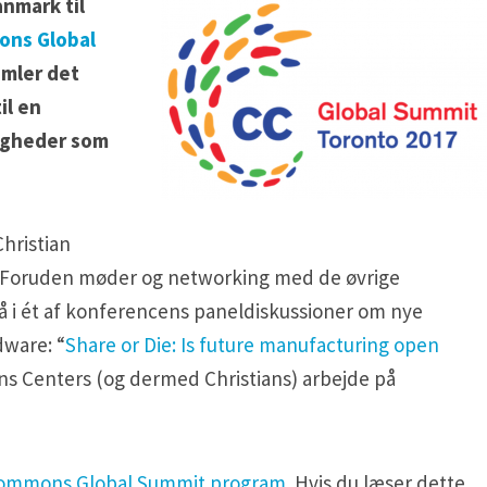
nmark til
ons Global
amler det
il en
igheder som
hristian
h. Foruden møder og networking med de øvrige
å i ét af konferencens paneldiskussioner om nye
dware: “
Share or Die: Is future manufacturing open
ns Centers (og dermed Christians) arbejde på
Commons Global Summit program
. Hvis du læser dette