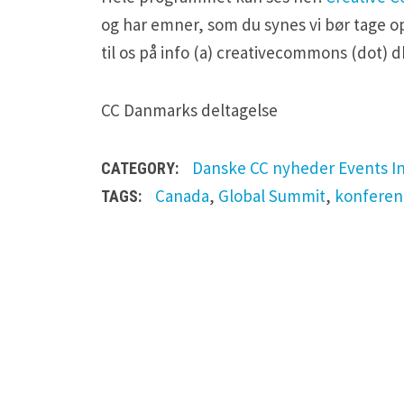
og har emner, som du synes vi bør tage o
til os på info (a) creativecommons (dot) dk
CC Danmarks deltagelse
Danske CC nyheder
Events
I
CATEGORY:
Canada
,
Global Summit
,
konferen
TAGS:
L
e
a
v
e