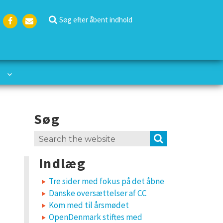
Søg efter åbent indhold
Face
Emai
boo
l
k
Søg
Search
SEARCH
for:
Indlæg
Tre sider med fokus på det åbne
Danske oversættelser af CC
Kom med til årsmødet
OpenDenmark stiftes med