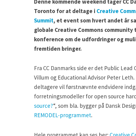
Denne kommende weekend tager CC Da
Toronto for at deltage i
Creative Comm
Summit
, et event som hvert andet år s
globale Creative Commons community t
konference om de udfordringer og mul
fremtiden bringer.
Fra CC Danmarks side er det Public Lead C
Villum og Educational Advisor Peter Let
deltagere vil førstnævnte endvidere indg
forretningsmodeller for open source har
source?
“, som bla. bygger på Dansk Desig
REMODEL-programmet
.
Hele programmet kan ses her:
Creative 