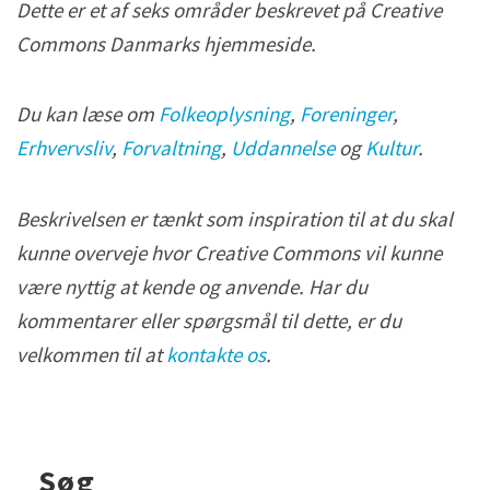
n
Dette er et af seks områder beskrevet på Creative
s
Commons Danmarks hjemmeside.
v
i
Du kan læse om
Folkeoplysning
,
Foreninger
,
g
Erhvervsliv
,
Forvaltning
,
Uddannelse
og
Kultur
.
t
i
Beskrivelsen er tænkt som inspiration til at du skal
g
kunne overveje hvor Creative Commons vil kunne
t
være nyttig at kende og anvende. Har du
f
kommentarer eller spørgsmål til dette, er du
o
velkommen til at
kontakte os
.
r
d
i
Søg
g