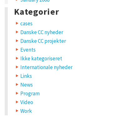
k
Kategorier
u
n
cases
Danske CC nyheder
n
Danske CC projekter
e
Events
b
Ikke kategoriseret
r
Internationale nyheder
u
Links
g
News
e
Program
d
Video
e
Work
m
!