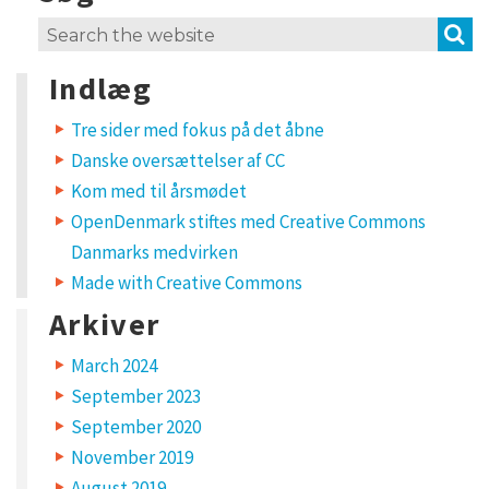
–
S
Search
f
for:
Indlæg
o
r
Tre sider med fokus på det åbne
d
Danske oversættelser af CC
e
Kom med til årsmødet
OpenDenmark stiftes med Creative Commons
t
Danmarks medvirken
e
Made with Creative Commons
r
Arkiver
d
i
March 2024
g
September 2023
September 2020
,
November 2019
d
August 2019