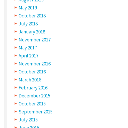
e
May 2019
r
October 2018
s
July 2018
k
January 2018
a
November 2017
l
May 2017
k
April 2017
e
November 2016
October 2016
n
March 2016
d
February 2016
e
December 2015
d
October 2015
e
September 2015
å
July 2015
b
June 2015