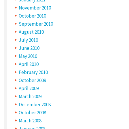
g
November 2010
October 2010
l
September 2010
e
August 2010
f
July 2010
o
June 2010
r
May 2010
d
April 2010
e
February 2010
l
October 2009
e
April 2009
March 2009
a
December 2008
f
October 2008
a
March 2008
t
January 2008