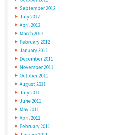
v
September 2012
i
July 2012
s
April 2012
d
March 2012
u
February 2012
s
January 2012
k
December 2011
November 2011
a
October 2011
l
August 2011
h
July 2011
a
June 2011
v
May 2011
e
April 2011
n
February 2011
o
January 2011