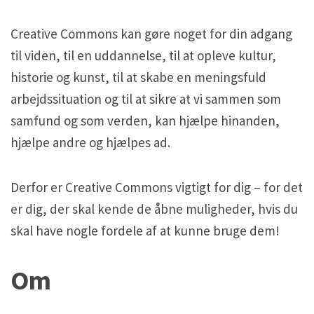
H5P and Creative Commons
H5P and Creative Commons
r
Creative Commons kan gøre noget for din adgang
C
til viden, til en uddannelse, til at opleve kultur,
r
historie og kunst, til at skabe en meningsfuld
e
arbejdssituation og til at sikre at vi sammen som
a
samfund og som verden, kan hjælpe hinanden,
t
hjælpe andre og hjælpes ad.
i
v
e
Derfor er Creative Commons vigtigt for dig – for det
C
er dig, der skal kende de åbne muligheder, hvis du
o
skal have nogle fordele af at kunne bruge dem!
m
Om
m
o