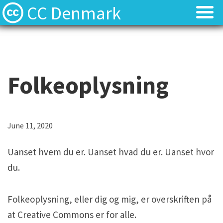
CC Denmark
Forsiden
Forsiden
Hvad er Creative Commons?
Hvad er Creative Commons?
Folkeoplysning
FAQ
FAQ
Kontakt
Kontakt
D
June 11, 2020
e
Download
Download
Uanset hvem du er. Uanset hvad du er. Uanset hvor
r
du.
f
Materialer
Materialer
o
Folkeoplysning, eller dig og mig, er overskriften på
r
Kilder
Kilder
at Creative Commons er for alle.
e