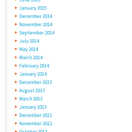
n
January 2015
e
December 2014
November 2014
m
September 2014
u
July 2014
l
May 2014
i
March 2014
g
February 2014
h
January 2014
e
December 2013
d
August 2013
e
March 2013
January 2013
r
December 2012
,
November 2012
h
October 2012