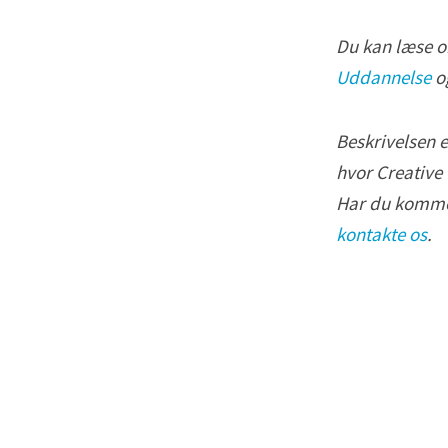
r
Du kan læse 
,
Uddannelse
o
h
v
Beskrivelsen e
i
hvor Creative
s
Har du kommen
v
kontakte os
.
i
i
k
k
e
m
å