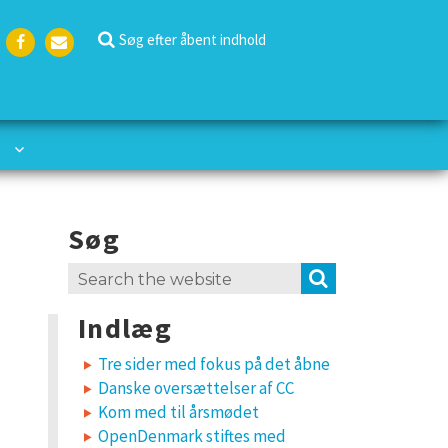
Søg efter åbent indhold
Face
Emai
boo
l
k
Søg
Search
SEARCH
for:
Indlæg
Tre sider med fokus på det åbne
Danske oversættelser af CC
Kom med til årsmødet
OpenDenmark stiftes med