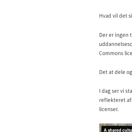
v
Hvad vil det s
i
l
Der er ingen 
d
uddannelsesom
e
Commons licens
t
s
i
Det at dele o
g
e
I dag ser vi s
a
reflekteret a
t
licenser.
h
a