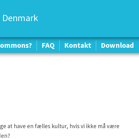
 Denmark
 Commons?
 Commons?
FAQ
FAQ
Kontakt
Kontakt
Download
Download
ige at have en fælles kultur, hvis vi ikke må være
den?