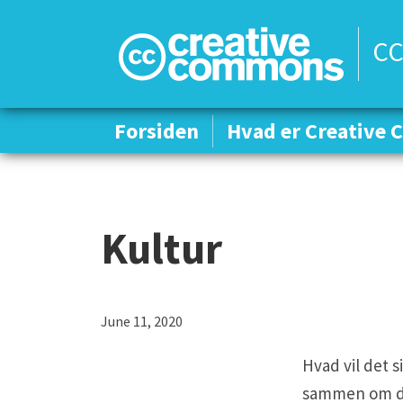
CC
Forsiden
Forsiden
Hvad er Creative
Hvad er Creative
Kultur
H
June 11, 2020
v
Hvad vil det s
a
sammen om 
d